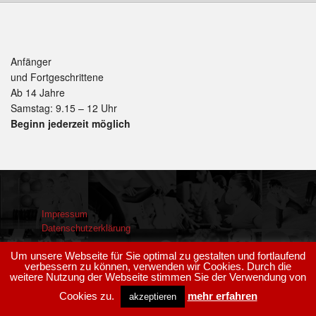
Anfänger
und Fortgeschrittene
Ab 14 Jahre
Samstag: 9.15 – 12 Uhr
Beginn jederzeit möglich
Impressum
Datenschutzerklärung
Um unsere Webseite für Sie optimal zu gestalten und fortlaufend
verbessern zu können, verwenden wir Cookies. Durch die
weitere Nutzung der Webseite stimmen Sie der Verwendung von
Kun-Tai-Ko Brannenburg © (2026)
Cookies zu.
mehr erfahren
akzeptieren
Proudly Designed by
Croma